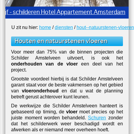
Schilderwerk - Schilderen The Red Sun
U zit nu hier:
home
/
diensten
/
hout--natuurstenen-vloeren
Houten
en
natuurstenen
vloeren
Voor meer dan 75% van de binnen projecten die
Schilder Amstelveen uitvoert, is ook het
onderhouden van de vloer
een deel van het
project.
Grootste voordeel hierbij is dat Schilder Amstelveen
garant staat voor de beste vakmensen op het gebied
van
vloeronderhoud
en dat u wat de planning
betreft gerust achterover kunt leunen.
De werkwijze die Schilder Amstelveen hanteert is
gebaseerd op timing, de
vloer
moet precies op het
juiste moment worden behandeld.
Schuren
zonder
dat het schilderwerk weer beschadigd wordt en
afwerken als er niemand meer overheen hoeft.