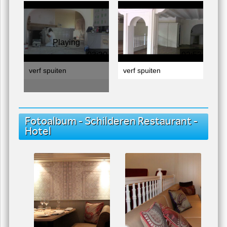
Playing
03:30
02:53
verf spuiten
verf spuiten
Fotoalbum - Schilderen Restaurant -
Hotel