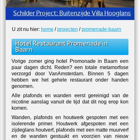
Schilder Project: Buitenzijde Villa Hooglans
U zit nu hier:
home
/
projecten
/
promenade-baarn
Hotel Restaurant Promenade in
Baarn
Vorige zomer ging hotel Promonade in Baarn een
paar dagen dicht. Reden? een totale metamorfose
verzorgd door VanAmsterdam. Binnen 5 dagen
hebben we het gehele restaurant onder handen
genomen.
Alle plafonds en wanden eerst gereinigd van de
nicotine aanslag vanuit de tijd dat dit nog erop kon
komen.
Wanden, plafonds en houtwerk gespoten met een
isolerende primer. Houtwerk afgespoten met een
zijdeglans houtverf, plafonds met een matte muurverf
en de wanden gestuukt en voorzien van nieuw