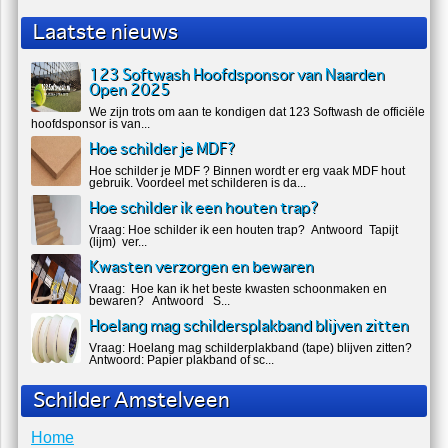
Aarzel niet en vraag geheel vrijblijvend een
offerte
aan!
Laatste nieuws
123 Softwash Hoofdsponsor van Naarden
Open 2025
We zijn trots om aan te kondigen dat 123 Softwash de officiële
hoofdsponsor is van...
Hoe schilder je MDF?
Hoe schilder je MDF ? Binnen wordt er erg vaak MDF hout
gebruik. Voordeel met schilderen is da...
Hoe schilder ik een houten trap?
Vraag: Hoe schilder ik een houten trap? Antwoord Tapijt
(lijm) ver...
Kwasten verzorgen en bewaren
Vraag: Hoe kan ik het beste kwasten schoonmaken en
bewaren? Antwoord S...
Hoelang mag schildersplakband blijven zitten
Vraag: Hoelang mag schilderplakband (tape) blijven zitten?
Antwoord: Papier plakband of sc...