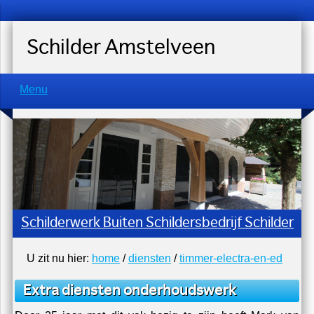
Schilder Amstelveen
Menu
Schilderwerk Buiten Schildersbedrijf Schilder
U zit nu hier:
home
/
diensten
/
timmer-electra-en-ed