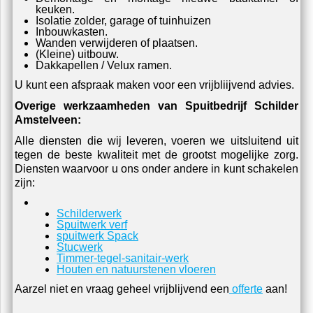
uiteraard ook kleine verbouwingen voor u verzorgen.
Hierbij kunt u denken aan:
Demontage en montage nieuwe badkamer of
keuken.
Isolatie zolder, garage of tuinhuizen
Inbouwkasten.
Wanden verwijderen of plaatsen.
(Kleine) uitbouw.
Dakkapellen / Velux ramen.
U kunt een afspraak maken voor een vrijbliijvend advies.
Overige werkzaamheden van Spuitbedrijf Schilder
Amstelveen:
Alle diensten die wij leveren, voeren we uitsluitend uit
tegen de beste kwaliteit met de grootst mogelijke zorg.
Diensten waarvoor u ons onder andere in kunt schakelen
zijn:
Schilderwerk
Spuitwerk verf
spuitwerk Spack
Stucwerk
Timmer-tegel-sanitair-werk
Houten en natuurstenen vloeren