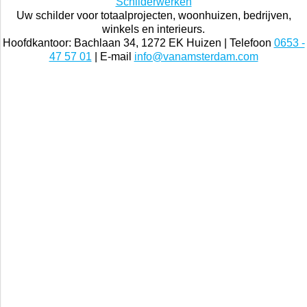
Schilder Amstelveen is een onderdeel van
Van Amsterdam
Schilderwerken
Uw schilder voor totaalprojecten, woonhuizen, bedrijven,
winkels en interieurs.
Hoofdkantoor: Bachlaan 34, 1272 EK Huizen | Telefoon
0653 -
47 57 01
| E-mail
info@vanamsterdam.com