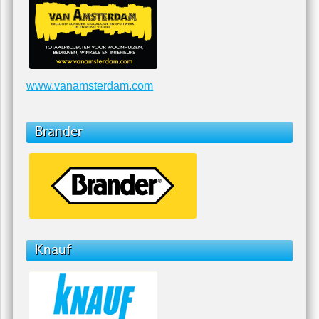
Schilderwerk Buiten Schildersbedrijf Schilder
U zit nu hier:
home
/
links
Van Amsterdam
www.vanamsterdam.com
Brander