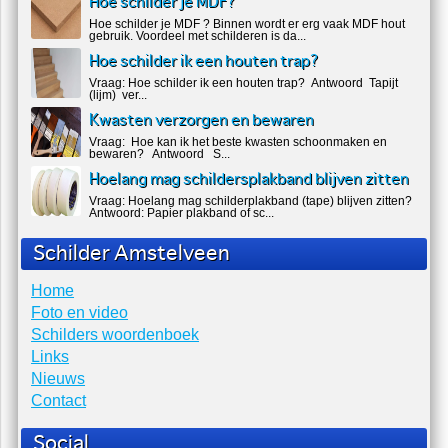
Laatste nieuws
123 Softwash Hoofdsponsor van Naarden
Open 2025
We zijn trots om aan te kondigen dat 123 Softwash de officiële
hoofdsponsor is van...
Hoe schilder je MDF?
Hoe schilder je MDF ? Binnen wordt er erg vaak MDF hout
gebruik. Voordeel met schilderen is da...
Hoe schilder ik een houten trap?
Vraag: Hoe schilder ik een houten trap? Antwoord Tapijt
(lijm) ver...
Kwasten verzorgen en bewaren
Vraag: Hoe kan ik het beste kwasten schoonmaken en
bewaren? Antwoord S...
Hoelang mag schildersplakband blijven zitten
Vraag: Hoelang mag schilderplakband (tape) blijven zitten?
Antwoord: Papier plakband of sc...
Schilder Amstelveen
Home