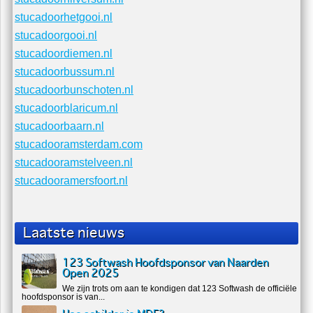
stucadoorspakenburg.nl
stucadoornaarden.nl
stucadoorloosdrecht.nl
stucadoorlaren.nl
stucadoorhuizen.nl
stucadoorhilversum.nl
stucadoorhetgooi.nl
stucadoorgooi.nl
stucadoordiemen.nl
stucadoorbussum.nl
stucadoorbunschoten.nl
stucadoorblaricum.nl
stucadoorbaarn.nl
stucadooramsterdam.com
stucadooramstelveen.nl
stucadooramersfoort.nl