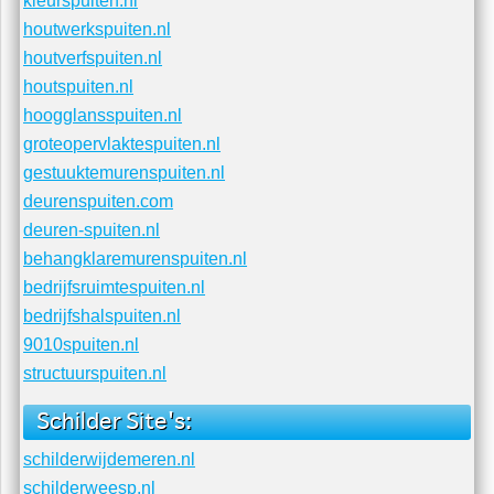
plafondspuiten.nl
offwhitespuiten.nl
murenspuiten.com
latexverf-spuiten.nl
kozijnenspuiten.com
kleurspuiten.nl
houtwerkspuiten.nl
houtverfspuiten.nl
houtspuiten.nl
hoogglansspuiten.nl
groteopervlaktespuiten.nl
gestuuktemurenspuiten.nl
deurenspuiten.com
deuren-spuiten.nl
behangklaremurenspuiten.nl
bedrijfsruimtespuiten.nl
bedrijfshalspuiten.nl