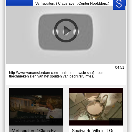
Verf spuiten: ( Claus Event Center Hoofddorp.)
04:51
http://www.vanamsterdam.com Laat de nieuwste snufjes en
thechnieken zien van het spuiten van bedrijfsruimtes.
Playing
04:51
03:35
Verf spuiten: ( Claus Event Center Hoofddorp.)
Spuitwerk, Villa in 't Gooi wordt compleet gespoten i.p.v. geschilderd.