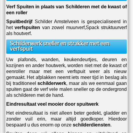
Verf Spuiten in plaats van Schilderen met de kwast of
een roller
Spuitbedrijf
Schilder Amstelveen
is gespecialiseerd in
het
verfspuiten
van zowel muurverf,Spack struktuurverf
als houtverf.
Schilderwerk sneller en strakker met een
verfspuit
Uw plafonds, wanden, keukendeurtjes, deuren en
kozijnen en ander houtwerk, worden niet met de kwast of
eenroller maar met een verfspuit weer als nieuw
gemaakt. Het afplakken neemt iets meer tijd in beslag als
bij traditioneel
schilderwerk
, maar als we eenmaal gaan
spuiten gaat de verf vele malen sneller op de ondergrond
als schilderen met de hand.
Eindresultaat veel mooier door spuitwerk
Het eindresultaat is niet alleen beter gedekt, gladder en
zonder vuil erin, maar altijd goedkoper. Hierdoor
bespaard u dus enorm op onze
schilderdiensten
.