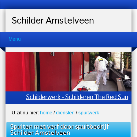
Schilder Amstelveen
Menu
Schilderwerk - Schilderen The Red Sun
U zit nu hier:
home
/
diensten
/
spuitwerk
Spuiten met verf door spuitbedrijf
Schilder Amstelveen