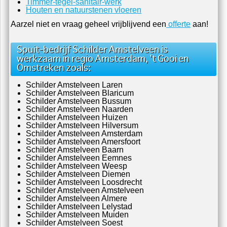
Timmer-tegel-sanitair-werk
Houten en natuurstenen vloeren
Aarzel niet en vraag geheel vrijblijvend een
offerte
aan!
Spuit-bedrijf Schilder Amstelveen is
werkzaam in regio Amsterdam, 't Gooi en
Omstreken zoals:
Schilder Amstelveen Laren
Schilder Amstelveen Blaricum
Schilder Amstelveen Bussum
Schilder Amstelveen Naarden
Schilder Amstelveen Huizen
Schilder Amstelveen Hilversum
Schilder Amstelveen Amsterdam
Schilder Amstelveen Amersfoort
Schilder Amstelveen Baarn
Schilder Amstelveen Eemnes
Schilder Amstelveen Weesp
Schilder Amstelveen Diemen
Schilder Amstelveen Loosdrecht
Schilder Amstelveen Amstelveen
Schilder Amstelveen Almere
Schilder Amstelveen Lelystad
Schilder Amstelveen Muiden
Schilder Amstelveen Soest